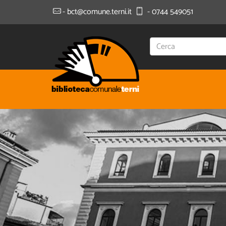
- bct@comune.terni.it
- 0744 549051