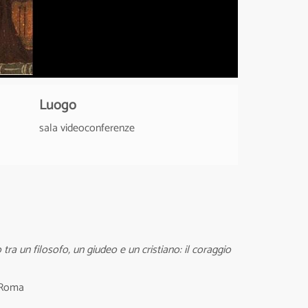
Luogo
sala videoconferenze
tra un filosofo, un giudeo e un cristiano: il coraggio
i Roma