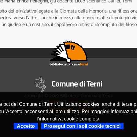
ene
Maria Enrica Pellegrini
, già docente Liceo scientifico Galilei, Terni
ito delle iniziative legate alla Giornata della Memoria, una riflession
pertura verso l’altro - anche in mezzo alle guerre e alle dispute più vi
, un giudeo e un cristiano, il capolavoro rimasto incompiuto del filoso
copyright © 2019 Biblioteca Comunale Terni
Obiettivi di accessibilità
la bct del Comune di Terni. Utilizziamo cookies, anche di terze 
Privacy policy e cookie
 'Accetto' acconsenti al loro utilizzo. Per maggiori informazioni
l'
informativa cookie completa
.
C.F./P.IVA 00175660554
Accetto
Prosegui con i soli cookie tecnici