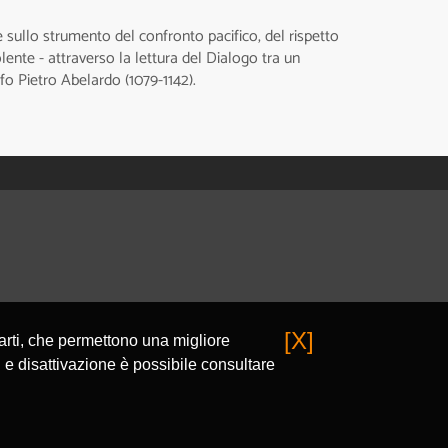
e sullo strumento del confronto pacifico, del rispetto
olente - attraverso la lettura del Dialogo tra un
fo Pietro Abelardo (1079-1142).
[X]
parti, che permettono una migliore
 e disattivazione è possibile consultare