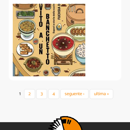
Pagine
1
2
3
4
seguente ›
ultima »