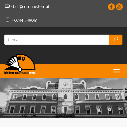
- bct@comune.terni.it
- 0744 549051
Togg
navig