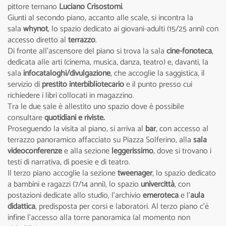
pittore ternano
Luciano Crisostomi
.
Giunti al secondo piano, accanto alle scale, si incontra la
sala
whynot
, lo spazio dedicato ai giovani-adulti (15/25 anni) con
accesso diretto al
terrazzo
.
Di fronte all'ascensore del piano si trova la sala
cine-fonoteca
,
dedicata alle arti (cinema, musica, danza, teatro) e, davanti, la
sala
infocataloghi/divulgazione
, che accoglie la saggistica, il
servizio di
prestito interbibliotecario
e il punto presso cui
richiedere i libri collocati in magazzino.
Tra le due sale è allestito uno spazio dove è possibile
consultare
quotidiani e riviste.
Proseguendo la visita al piano, si arriva al
bar
, con accesso al
terrazzo panoramico affacciato su Piazza Solferino, alla
sala
videoconferenze
e alla sezione
leggerissimo
, dove si trovano i
testi di narrativa, di poesie e di teatro.
Il terzo piano accoglie la sezione
tweenager
, lo spazio dedicato
a bambini e ragazzi (7/14 anni), lo spazio
univercittà
, con
postazioni dedicate allo studio, l'archivio
emeroteca
e l'
aula
didattica
, predisposta per corsi e laboratori. Al terzo piano c'è
infine l'accesso alla torre panoramica (al momento non