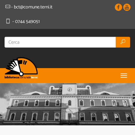
- bct@comune.terni.it
- 0744 549051
Togg
navig