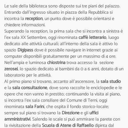
Le sale della biblioteca sono disposte sui tre piani del palazzo.
Entrando dall'ingresso situato in piazza della Repubblica si
incontra la
reception
, un punto dove è possibile orientarsi e
chiedere informazioni.
Superando la reception, la prima sala che si incontra a sinistra è
l'ex sala XX Settembre, oggi rinominata
caffè letterario
, luogo
dedicato alle attività culturali; all'interno della sala è attivo lo
spazio
Digipass
dove
è possibile navigare in internet grazie ai
computer disponibili gratuitamente per un massimo di 4 ore.
Nell'ampia e luminosa
chiostrina
trova accesso la sezione
zerosei
, lo spazio dedicato ai bambini da 0 a 6 anni, dotato di un
laboratorio per le attività.
Al primo piano si trovano, accanto all'ascensore, la
sala studio
e la
sala consultazione
, dove sono raccolte le enciclopedie e le
opere che non vanno in prestito; continuando la visita al piano,
si incontra l'ex sala consiliare del Comune di Terni, oggi
rinominata
sala Farin
i, che ospita il fondo storico-locale;
sempre sul piano si trovano la
Direzione
e gli
uffici
amministrativi
. Salendo le scale si può ammirare la parete con
la rivisitazione della
Scuola di Atene di Raffaello
dipinta dal