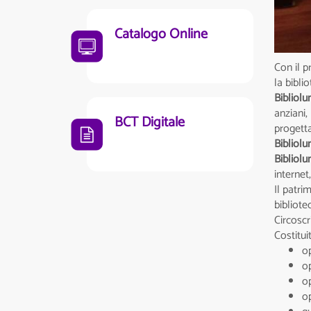
Catalogo Online
Con il p
la bibli
Bibliol
anziani,
BCT Digitale
progetta
Bibliolu
Bibliolu
internet,
Il patri
bibliote
Circoscr
Costitui
op
op
op
op