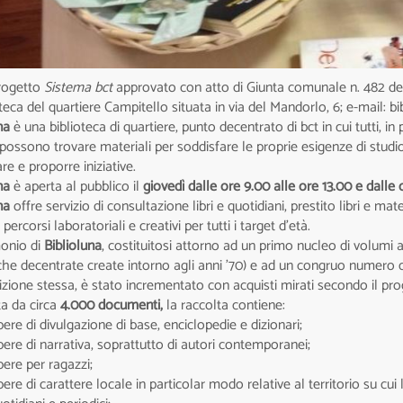
rogetto
Sistema bct
approvato con atto di Giunta comunale n. 482 de
oteca del quartiere Campitello situata in via del Mandorlo, 6; e-mail:
una
è una biblioteca di quartiere, punto decentrato di bct in cui tutti, i
 possono trovare materiali per soddisfare le proprie esigenze di stud
re e proporre iniziative.
na
è aperta al pubblico il
giovedì dalle ore 9.00 alle ore 13.00 e dalle 
na
offre servizio di consultazione libri e quotidiani, prestito libri e m
 percorsi laboratoriali e creativi per tutti i target d’età.
monio di
Biblioluna
, costituitosi attorno ad un primo nucleo di volumi a
che decentrate create intorno agli anni ’70) e ad un congruo numero d
izione stessa, è stato incrementato con acquisti mirati secondo il proge
ta da circa
4.000 documenti,
la raccolta contiene:
ere di divulgazione di base, enciclopedie e dizionari;
ere di narrativa, soprattutto di autori contemporanei;
ere per ragazzi;
ere di carattere locale in particolar modo relative al territorio su cui l