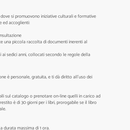
, dove si promuovono iniziative culturali e formative
se ed accoglienti:
onsultazione
e una piccola raccolta di documenti inerenti al
si ai sedici anni, collocati secondo le regole della
one è personale, gratuita, e ti dà diritto all’uso dei
ili sul catalogo o prenotare on-line quelli in carico ad
tito è di 30 giorni per i libri, prorogabile se il libro
ale.
la durata massima di 1 ora.