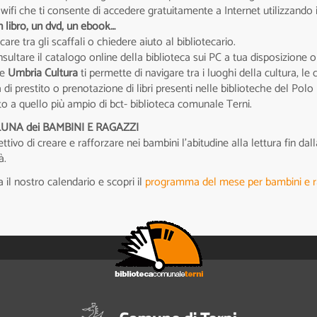
wifi che ti consente di accedere gratuitamente a Internet utilizzando i
 libro, un dvd, un ebook…
care tra gli scaffali o chiedere aiuto al bibliotecario.
sultare il catalogo online della biblioteca sui PC a tua disposizione
le
Umbria Cultura
ti permette di navigare tra i luoghi della cultura, l
a di prestito o prenotazione di libri presenti nelle biblioteche del Polo
to a quello più ampio di bct- biblioteca comunale Terni.
LUNA dei BAMBINI E RAGAZZI
ettivo di creare e rafforzare nei bambini l'abitudine alla lettura fin d
à.
 il nostro calendario e scopri il
programma del mese per bambini e r