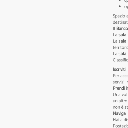
qu
op
Spazio a
destinat
Il
Banco
La
sala 
La s
ala
territori
La s
ala
Classif
Iscriviti
Per acce
servizi 
Prendi i
Una volt
un altro
non è st
Naviga
Hai a di
Postazio