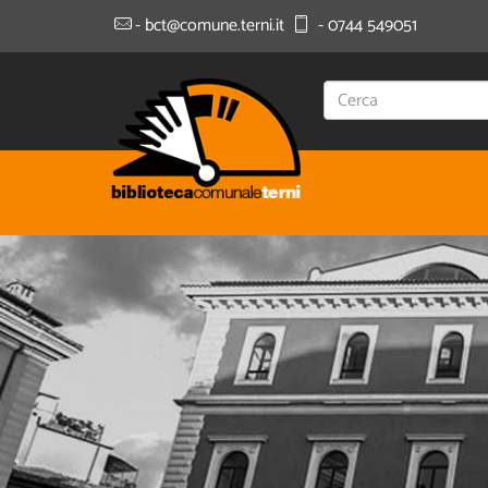
- bct@comune.terni.it
- 0744 549051