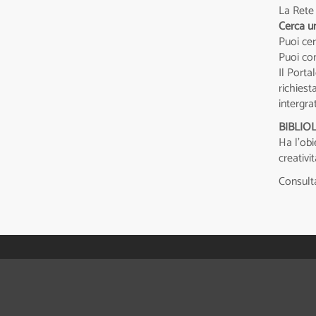
La Rete 
Cerca un
Puoi cer
Puoi con
Il Porta
richiest
intergra
BIBLIO
Ha l'obi
creativit
Consulta