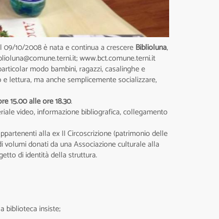
l 09/10/2008 è nata e continua a crescere
Biblioluna
,
 biblioluna@comune.terni.it; www.bct.comune.terni.it
n particolar modo bambini, ragazzi, casalinghe e
io e lettura, ma anche semplicemente socializzare,
ore 15.00 alle ore 18.30
.
ateriale video, informazione bibliografica, collegamento
ppartenenti alla ex II Circoscrizione (patrimonio delle
i volumi donati da una Associazione culturale alla
tto di identità della struttura.
a biblioteca insiste;