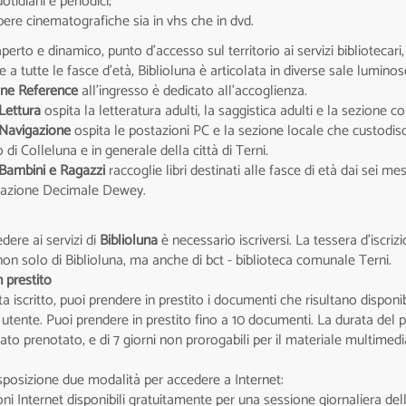
otidiani e periodici;
ere cinematografiche sia in vhs che in dvd.
perto e dinamico, punto d'accesso sul territorio ai servizi bibliotecari
e a tutte le fasce d'età, Biblioluna è articolata in diverse sale lumino
ne Reference
all’ingresso è dedicato all’accoglienza.
Lettura
ospita la letteratura adulti, la saggistica adulti e la sezione c
 Navigazione
ospita le postazioni PC e la sezione locale che custodisc
o di Colleluna e in generale della città di Terni.
 Bambini e Ragazzi
raccoglie libri destinati alle fasce di età dai sei me
icazione Decimale Dewey.
dere ai servizi di
Biblioluna
è necessario iscriversi. La tessera d’iscrizi
non solo di Biblioluna, ma anche di bct - biblioteca comunale Terni.
n prestito
a iscritto, puoi prendere in prestito i documenti che risultano disponib
 utente. Puoi prendere in prestito fino a 10 documenti. La durata del pres
ato prenotato, e di 7 giorni non prorogabili per il materiale multimedi
sposizione due modalità per accedere a Internet:
ni Internet disponibili gratuitamente per una sessione giornaliera del