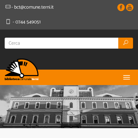
- bct@comune.terni.it
- 0744 549051
Togg
navig