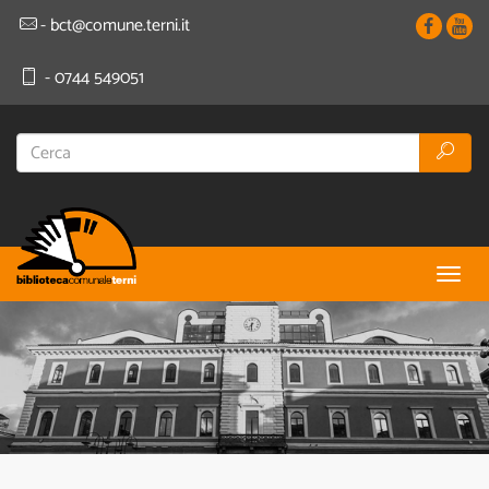
- bct@comune.terni.it
- 0744 549051
Togg
navig