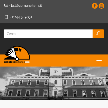
- bct@comune.terni.it
- 0744 549051
Togg
navig