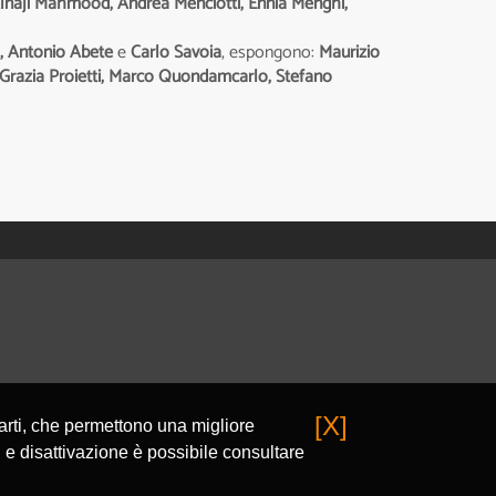
, Alnaji Mahmood, Andrea Menciotti, Ennia Menghi,
o, Antonio Abete
e
Carlo Savoia
, espongono:
Maurizio
ria Grazia Proietti, Marco Quondamcarlo, Stefano
[X]
parti, che permettono una migliore
 e disattivazione è possibile consultare