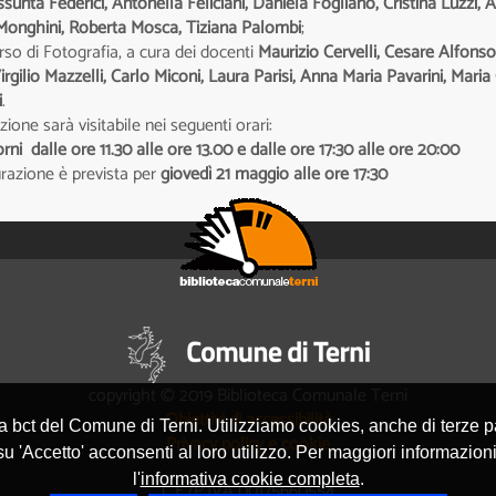
sunta Federici, Antonella Feliciani, Daniela Fogliano, Cristina Luzzi
Monghini, Roberta Mosca, Tiziana Palombi
;
orso di Fotografia, a cura dei docenti
Maurizio Cervelli, Cesare Alfons
Virgilio Mazzelli, Carlo Miconi, Laura Parisi, Anna Maria Pavarini, Ma
i
.
zione sarà visitabile nei seguenti orari:
giorni dalle ore 11.30 alle ore 13.00 e dalle ore 17:30 alle ore 20:00
razione è prevista per
giovedì 21 maggio alle ore 17:30
copyright © 2019 Biblioteca Comunale Terni
Obiettivi di accessibilità
la bct del Comune di Terni. Utilizziamo cookies, anche di terze 
Privacy policy e cookie
 'Accetto' acconsenti al loro utilizzo. Per maggiori informazioni
l'
informativa cookie completa
.
C.F./P.IVA 00175660554