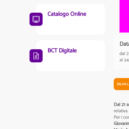
Catalogo Online
Dat
BCT Digitale
dal 
al 2
SALVA 
Dal 21 
relativa
Per i co
Giovanni