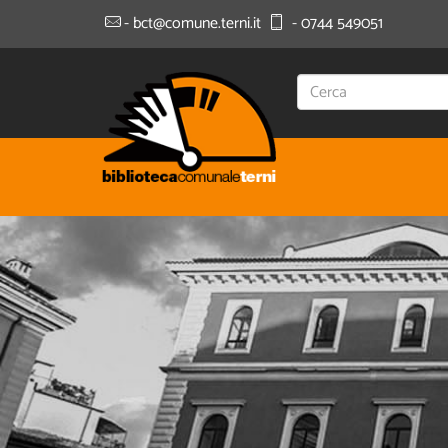
- bct@comune.terni.it
- 0744 549051