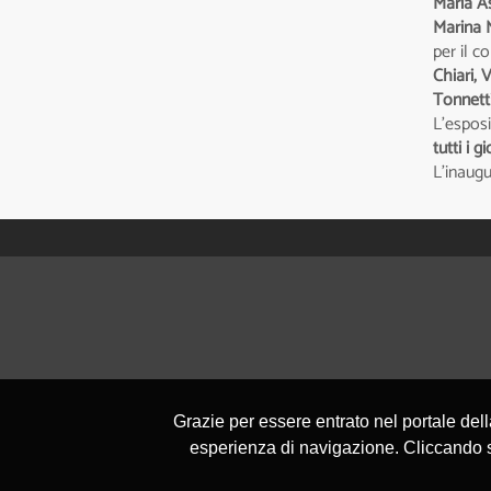
Maria As
Marina 
per il c
Chiari, 
Tonnett
L'esposi
tutti i 
L'inaugu
Grazie per essere entrato nel portale del
esperienza di navigazione. Cliccando su