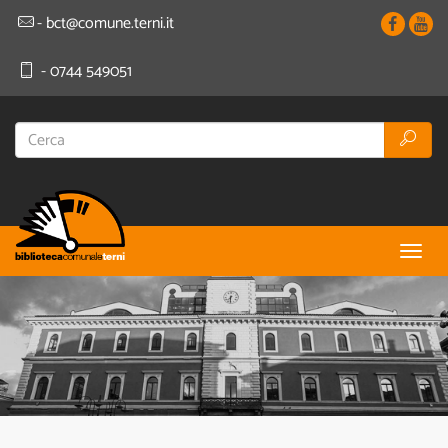
- bct@comune.terni.it
- 0744 549051
Togg
navig