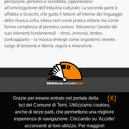
percezione, pensiero e sensibilità, opponendosi
all’omologazione dell’industria culturale. La seconda parte è
affidata a Stracchi, che guida il lettore all’interno del linguaggio
della musica colta, intesa non come pratica elitaria ma come
forma complessa di pensiero sonoro. Attraverso l’analisi dei
suoi elementi fondamentali – ritmo, armonia, timbro,
contrappunto – la musica emerge come organismo vivente,
luogo di tensione e libertà, regola e invenzione.
[X]
Grazie per essere entrato nel portale della
bct del Comune di Terni. Utilizziamo cookies,
copyright © 2019 Biblioteca Comunale Terni
anche di terze parti, che permettono una migliore
Obiettivi di accessibilità
esperienza di navigazione. Cliccando su 'Accetto'
Privacy policy e cookie
acconsenti al loro utilizzo. Per maggiori