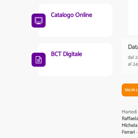
Catalogo Online
Dat
BCT Digitale
dal 
al 2
SALVA 
Martedì 
Raffaela
Michela
Ferrari
-