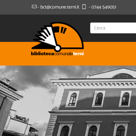
- bct@comune.terni.it
- 0744 549051