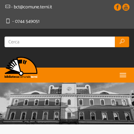
- bct@comune.terni.it
- 0744 549051
Togg
navig