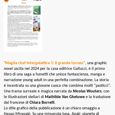
“
Magda chef intergalattica 1: Il grande torne
o”
, una graphic
novel uscita nel 2024 per la casa editrice Gallucci, è il primo
libro di una saga a fumetti che unisce fantascienza, manga e
narrazione young adult in una perfetta combinazione. La storia
è incentrata su una giovane cuoca che combina molti “pasticci”.
Una trama surreale e magica narrata da
Nicolas Wouters
, con
le illustrazioni stellari di
Mathilde Van Gheluwe
e la traduzione
dal francese di
Chiara Borrelli
.
Lo stile grafico della pubblicazione è un chiaro omaggio a
Hayao Miyazaki. Su una minuscola luna, Azuki, pianeta di