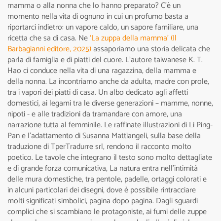
mamma o alla nonna che lo hanno preparato? C’è un
momento nella vita di ognuno in cui un profumo basta a
riportarci indietro: un vapore caldo, un sapore familiare, una
ricetta che sa di casa. Ne
‘La zuppa della mamma’ (Il
Barbagianni editore, 2025)
assaporiamo una storia delicata che
parla di famiglia e di piatti del cuore. L’autore taiwanese K. T.
Hao ci conduce nella vita di una ragazzina, della mamma e
della nonna. La incontriamo anche da adulta, madre con prole,
tra i vapori dei piatti di casa. Un albo dedicato agli affetti
domestici, ai legami tra le diverse generazioni – mamme, nonne,
nipoti - e alle tradizioni da tramandare con amore, una
narrazione tutta al femminile. Le raffinate illustrazioni di Li Ping-
Pan e l’adattamento di Susanna Mattiangeli, sulla base della
traduzione di TperTradurre srl, rendono il racconto molto
poetico. Le tavole che integrano il testo sono molto dettagliate
e di grande forza comunicativa, La natura entra nell’intimità
delle mura domestiche, tra pentole, padelle, ortaggi colorati e
in alcuni particolari dei disegni, dove è possibile rintracciare
molti significati simbolici, pagina dopo pagina. Dagli sguardi
complici che si scambiano le protagoniste, ai fumi delle zuppe