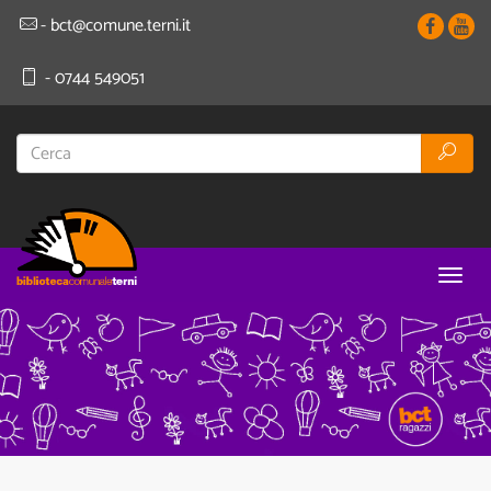
- bct@comune.terni.it
- 0744 549051
Togg
navig