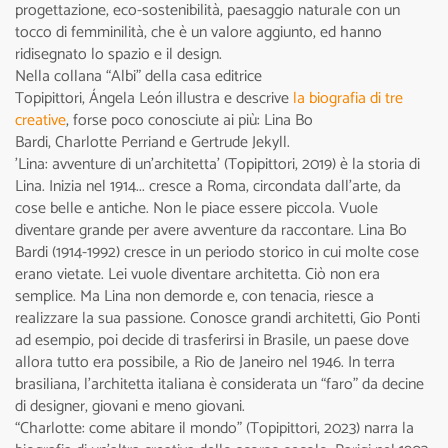
progettazione, eco-sostenibilità, paesaggio naturale con un
tocco di femminilità, che è un valore aggiunto, ed hanno
ridisegnato lo spazio e il design.
Nella collana “Albi” della casa editrice
Topipittori, Ángela León illustra e descrive
la biografia di tre
creative
, forse poco conosciute ai più: Lina Bo
Bardi, Charlotte Perriand e Gertrude Jekyll.
'Lina: avventure di un'architetta' (Topipittori, 2019) è la storia di
Lina. Inizia nel 1914... cresce a Roma, circondata dall'arte, da
cose belle e antiche. Non le piace essere piccola. Vuole
diventare grande per avere avventure da raccontare. Lina Bo
Bardi (1914-1992) cresce in un periodo storico in cui molte cose
erano vietate. Lei vuole diventare architetta. Ciò non era
semplice. Ma Lina non demorde e, con tenacia, riesce a
realizzare la sua passione. Conosce grandi architetti, Gio Ponti
ad esempio, poi decide di trasferirsi in Brasile, un paese dove
allora tutto era possibile, a Rio de Janeiro nel 1946. In terra
brasiliana, l’architetta italiana è considerata un “faro” da decine
di designer, giovani e meno giovani.
“Charlotte: come abitare il mondo” (Topipittori, 2023) narra la