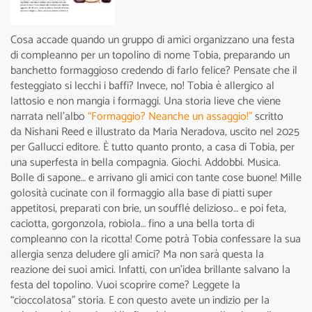
Cosa accade quando un gruppo di amici organizzano una festa
di compleanno per un topolino di nome Tobia, preparando un
banchetto formaggioso credendo di farlo felice? Pensate che il
festeggiato si lecchi i baffi? Invece, no! Tobia è allergico al
lattosio e non mangia i formaggi. Una storia lieve che viene
narrata nell’albo
“Formaggio? Neanche un assaggio!”
scritto
da Nishani Reed e illustrato da Maria Neradova, uscito nel 2025
per Gallucci editore. È tutto quanto pronto, a casa di Tobia, per
una superfesta in bella compagnia. Giochi. Addobbi. Musica.
Bolle di sapone… e arrivano gli amici con tante cose buone! Mille
golosità cucinate con il formaggio alla base di piatti super
appetitosi, preparati con brie, un soufflé delizioso… e poi feta,
caciotta, gorgonzola, robiola… fino a una bella torta di
compleanno con la ricotta! Come potrà Tobia confessare la sua
allergia senza deludere gli amici? Ma non sarà questa la
reazione dei suoi amici. Infatti, con un’idea brillante salvano la
festa del topolino. Vuoi scoprire come? Leggete la
“cioccolatosa” storia. E con questo avete un indizio per la