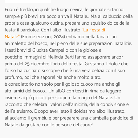
Fuori è freddo, in qualche luogo nevica, le giornate si fanno
sempre più brevi, tra poco arriva il Natale… Ma al calduccio della
propria casa qualcuno cucina, prepara uno squisito dolce della
festa: il pandolce. Con l’albo illustrato
"La Festa di
Natale"
(Emme edizioni, 2024) entriamo nella tana di un
animaletto del bosco, nel pieno delle sue preparazioni natalizie.
I testi brevi di Giuditta Campello con le gioiose e
poetiche immagini di Melinda Berti fanno assaporare ancor
prima del 25 dicembre l’aria della festa. Gustando il dolce che
l'orso ha cucinato si scopre che è una vera delizia con il suo
profumo, poi che sapore! Ma anche molto altro:
è consolatorio non solo per il goloso cuoco ma anche gli
altri amici del bosco… Un albO con testi in rima da leggere
insieme ai più piccoli, per scoprire la magia del Natale. Un
racconto che celebra i valori dell'amicizia, della condivisione e
dell'altruismo. E dopo aver letto il dolcissimo albo illustrato,
allacciamo il grembiule per preparare una ciambella pandolce di
Natale da gustare con le persone del cuore!