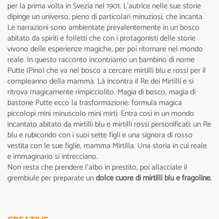
per la prima volta in Svezia nel 1901. L’autrice nelle sue storie
dipinge un universo, pieno di particolari minuziosi, che incanta.
Le narrazioni sono ambientate prevalentemente in un bosco
abitato da spiriti e folletti che con i protagonisti delle storie
vivono delle esperienze magiche, per poi ritornare nel mondo
reale. In questo racconto incontriamo un bambino di nome
Putte (Pino) che va nel bosco a cercare mirtilli blu e rossi per il
compleanno della mamma. Là incontra il Re dei Mirtilli e si
ritrova magicamente rimpicciolito. Magia di bosco, magia di
bastone Putte ecco la trasformazione: formula magica
piccolopì mini minuscolo mini mirtì. Entra così in un mondo
incantato abitato da mirtilli blu e mirtilli rossi personificati: un Re
blu e rubicondo con i suoi sette figli e una signora di rosso
vestita con le sue figlie, mamma Mirtilla. Una storia in cui reale
e immaginario si intrecciano.
Non resta che prendere l'albo in prestito, poi allacciate il
grembiule per preparate un
dolce cuore di mirtilli blu e fragoline.