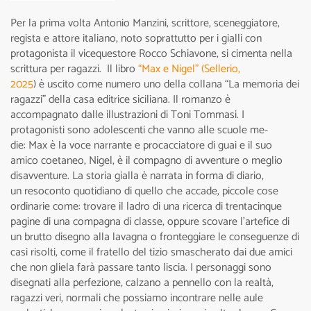
Per la prima volta Antonio Manzini, scrittore, sceneggiatore,
regista e attore italiano, noto soprattutto per i gialli con
protagonista il vicequestore Rocco Schiavone, si cimenta nella
scrittura per ragazzi. Il libro
“Max e Nigel” (Sellerio,
2025
) è uscito come numero uno della collana “La memoria dei
ragazzi” della casa editrice siciliana. Il romanzo è
accompagnato dalle illustrazioni di Toni Tommasi. I
protagonisti sono adolescenti che vanno alle scuo­le me­
die: Max è la voce narrante e procacciatore di guai e il suo
amico coetaneo, Nigel, è il compagno di avventure o meglio
disavventure. La storia gialla è narrata in forma di diario,
un resoconto quotidiano di quello che accade, piccole cose
ordinarie come: trovare il ladro di una ricerca di trentacinque
pagine di una compagna di classe, oppure scovare l’artefice di
un brutto disegno alla lavagna o fronteggiare le conseguenze di
casi risolti, come il fratello del tizio smascherato dai due amici
che non gliela farà passare tanto liscia. I personaggi sono
disegnati alla perfezione, calzano a pennello con la realtà,
ragazzi veri, normali che possiamo incontrare nelle aule