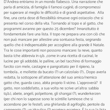
D’Andrea entriamo in un mondo fiabesco. Una narrazione che
parla di amicizia, di famiglia (i famosi cugini), di compromessi
per superare al meglio le difficoltà e di grandi aspettative. Alla
fine, una certa dose di flessibilità rimuove ogni ostacolo che si
presenta nel corso della vita. Tornando al topo e al gatto, che
programmi avranno per questo 25 dicembre? Innanzitutto è
fondamentale fare una lista. Il topo ne prepara una con ciò che
non può mancare per allestire una sontuosa festa, segnando
quello che è indispensabile per accogliere alla grande il Natale.
Tra le cose importanti non possono mancare: la neve, quanto
basta (che abbrevia in q.b. ,come in una ricetta di cucina), le
lucine per gli addobbi, le palline, un bel tacchino di formaggio
farcito con mele, castagne e pangrattato per il ripieno, la
tombola… e mollette da bucato (?) un calzolaio (?)… Dopo averla
redatta, la sottopone all’attenzione del suo amico/nemico
gatto che, guarda caso, abita proprio lì vicino. L’approverà? Il
gatto, non soddisfatto, a sua volta ne scrive un’altra: sabbia
(q.b.), abete, angeli, polpettone, gli shangai (?), wunderkerzen
(per chi non lo sapesse sono le scintille luminose che si
accendono per le feste!), una ghirlanda di agrifoglio, pentole da
campeggio (?), un idraulico (?) eccetera eccetera. È la sua la lista