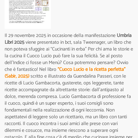
Il 29 novembre 2025 in occasione della manifestazione
Umbria
Libri 2025
viene presentato in bct, sala Tweenager, un libro che
non poteva sfuggire ai “Cucinanti in erba” Per chi ama le storie e
la cucina il Cuoco Lucio può fare la sua felicità. Se al posto
dell’Indice ci fosse un Menù? Cosa potremmo pensare? Ovvio
che è fantastico! Nel libro
“Cuoco Lucio e la ricetta perfetta”
(Sabir, 2025)
scritto e illustrato da Guendalina Passeri, con le
ricette di Lucio Gambacorta, gusterete, ops leggerete, tante
ricette accompagnate da altrettante storie: dall’antipasto al
dolce, merenda compresa. Lucio Gambacorta di professione fa
il cuoco, quindi è un super esperto, i suoi consigli sono
fondamentali nella realizzazione di ogni leccornia. Non
aspettatevi di leggere solo un ricettario, ma un libro con tanti
racconti. Il cuoco incontra i suoi amici alle prese con vari
dilemmi e cosucce, ma insieme riescono a superare ogni
ostacolo. E alla fine cosa c’è di meglio che cucinare insieme per