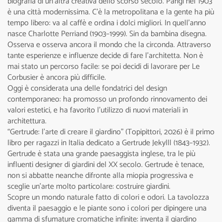
biografia di un’altra creativa dello scorso secolo. Parigi nel 1903
è una città modernissima. C’è la metropolitana e la gente ha più
tempo libero: va al caffè e ordina i dolci migliori. In quell'anno
nasce Charlotte Perriand (1903–1999). Sin da bambina disegna.
Osserva e osserva ancora il mondo che la circonda. Attraverso
tante esperienze e influenze decide di fare l’architetta. Non è
mai stato un percorso facile: se poi decidi di lavorare per Le
Corbusier è ancora più difficile.
Oggi è considerata una delle fondatrici del design
contemporaneo: ha promosso un profondo rinnovamento dei
valori estetici, e ha favorito l’utilizzo di nuovi materiali in
architettura.
“Gertrude: l’arte di creare il giardino” (Topipittori, 2026) è il primo
libro per ragazzi in Italia dedicato a Gertrude Jekylll (1843–1932).
Gertrude è stata una grande paesaggista inglese, tra le più
influenti designer di giardini del XX secolo. Gertrude è tenace,
non si abbatte neanche difronte alla miopia progressiva e
sceglie un’arte molto particolare: costruire giardini.
Scopre un mondo naturale fatto di colori e odori. La tavolozza
diventa il paesaggio e le piante sono i colori per dipingere una
gamma di sfumature cromatiche infinite: inventa il giardino