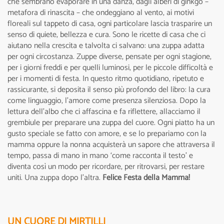
che sembrano evaporare in una danza, dagli alberi di ginkgo –
metafora di rinascita – che ondeggiano al vento, ai motivi
floreali sul tappeto di casa, ogni particolare lascia trasparire un
senso di quiete, bellezza e cura. Sono le ricette di casa che ci
aiutano nella crescita e talvolta ci salvano: una zuppa adatta
per ogni circostanza. Zuppe diverse, pensate per ogni stagione,
per i giorni freddi e per quelli luminosi, per le piccole difficoltà e
per i momenti di festa. In questo ritmo quotidiano, ripetuto e
rassicurante, si deposita il senso più profondo del libro: la cura
come linguaggio, l’amore come presenza silenziosa. Dopo la
lettura dell'albo che ci affascina e fa riflettere, allacciamo il
grembiule per preparare una zuppa del cuore. Ogni piatto ha un
gusto speciale se fatto con amore, e se lo prepariamo con la
mamma oppure la nonna acquisterà un sapore che attraversa il
tempo, passa di mano in mano ‘come racconta il testo’ e
diventa così un modo per ricordare, per ritrovarsi, per restare
uniti. Una zuppa dopo l’altra.
Felice Festa della Mamma!
UN CUORE DI MIRTILLI